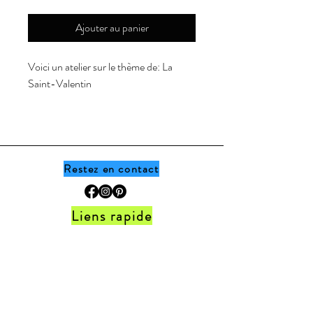
Ajouter au panier
Voici un atelier sur le thème de:
La
Saint-Valentin
L'enfant devra reproduire le mots en
utilisant les coeurs/lettres sur le
napperon. Le document comprends 12
mots à reproduire mais vous avez
Restez en contact
toujours la possibilité d'en ajouter
d'autre selon vos besoins de classe.
Liens rapide
* Pour un atelier plus durable je vous
Accueil •
Boutique
•
Thèmes
•
Programme
conseille toujours de plastifier les
de fidélité
documents afin de pouvoir les réutiliser
FAQ
•
Politique de la boutique
•
Contact
autant de fois possible!
Ne manque jamais les