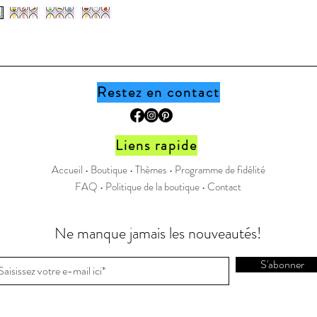
collègue
document,
boutique
Page Fa
Restez en contact
Instagr
Liens rapide
Accueil •
Boutique
•
Thèmes
•
Programme de fidélité
FAQ
•
Politique de la boutique
•
Contact
Ne manque jamais les nouveautés!
S'abonner