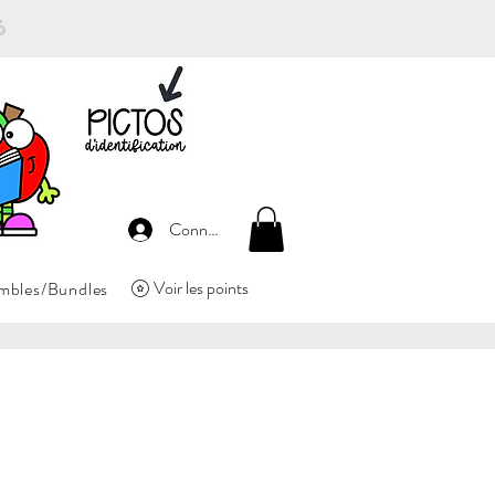
26
Connexion
Voir les points
mbles/Bundles