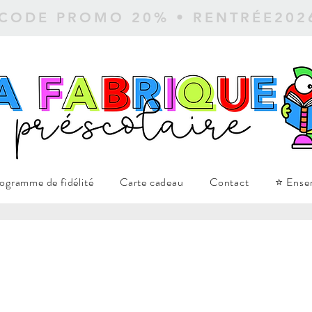
 CODE PROMO 20% • RENTRÉE20
ogramme de fidélité
Carte cadeau
Contact
⭐ Ense