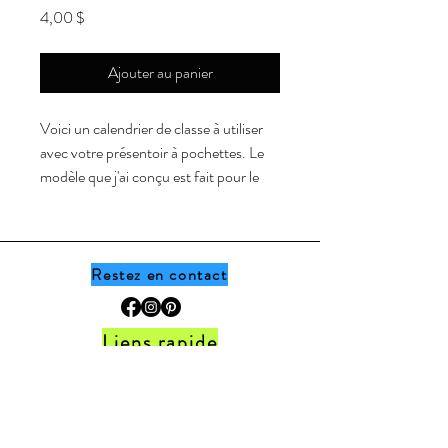
Prix
4,00 $
Ajouter au panier
Voici un calendrier de classe à utiliser
avec votre présentoir à pochettes. Le
modèle que j'ai conçu est fait pour le
calendrier à pochettes acheté sur
Amazon, mon modèle est celui de la
marque "Scholastic".
Restez en contact
Le document comprends tout le
nécessaire pour compléter le calendrier:
Liens rapide
Vous retrouverez dans l'ensemble:
Accueil •
Boutique
•
Thèmes
•
Programme
Étiquettes de mois
de fidélité
Étiquettes jours de la semaine
FAQ
•
Politique de la boutique
•
Contact
Étiquettes de jours (chiffre de 1 à