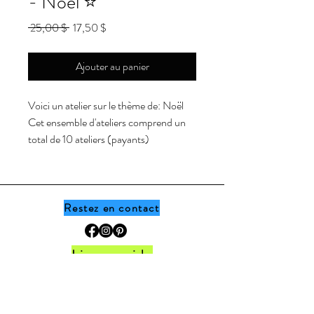
- Noël ⭐
Prix
Prix
 25,00 $ 
17,50 $
original
promotionnel
Ajouter au panier
Voici un atelier sur le thème de:
Noël
Cet ensemble d'ateliers comprend un
total de 10 ateliers (payants)
Vous y retrouverez:
Trouve les différences
Écris les mots du Père Noël
Restez en contact
Construis les maisons en pain
d'épices
Liens rapide
Les plateaux de biscuits
Yoga avec le Père Noël
Accueil •
Boutique
•
Thèmes
•
Programme
Les cheveux du lutin
de fidélité
Le train de Noël