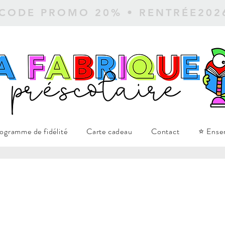
 CODE PROMO 20% • RENTRÉE20
ogramme de fidélité
Carte cadeau
Contact
⭐ Ense