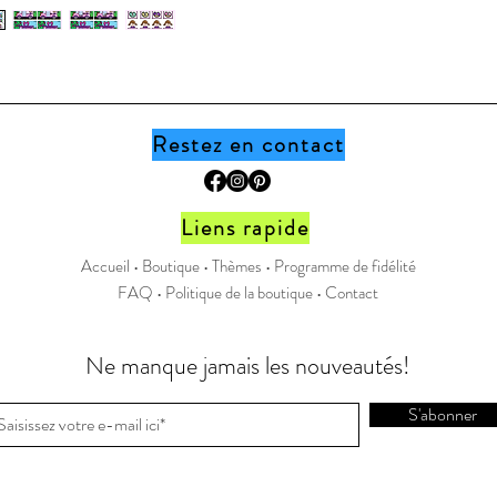
produit n
imprimer
collègue
document,
boutique
Restez en contact
Page Fa
Instagr
Liens rapide
Accueil •
Boutique
•
Thèmes
•
Programme de fidélité
FAQ
•
Politique de la boutique
•
Contact
Ne manque jamais les nouveautés!
S'abonner