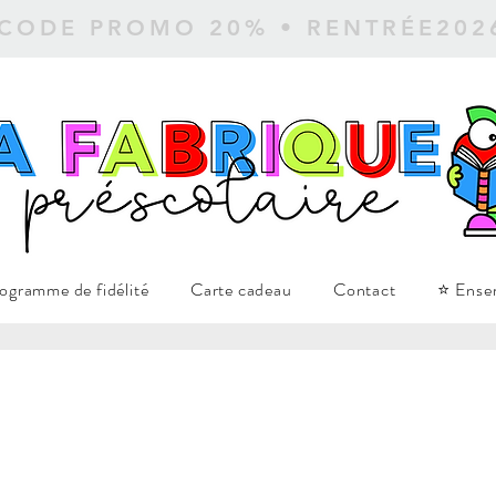
 CODE PROMO 20% • RENTRÉE20
ogramme de fidélité
Carte cadeau
Contact
⭐ Ense