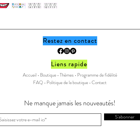
boutique
Page Fa
Instagr
Restez en contact
Liens rapide
Accueil •
Boutique
•
Thèmes
•
Programme de fidélité
FAQ
•
Politique de la boutique
•
Contact
Ne manque jamais les nouveautés!
S'abonner