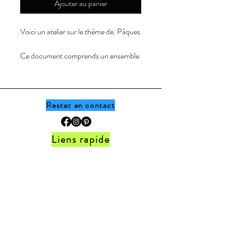
Ajouter au panier
Voici un atelier sur le thème de:
Pâques
Ce document comprends un ensemble
de 12 fiches à reproduire l'emplacement
des oeufs de Pâques dans le carton
d'oeuf, J'utilise le jeu d'oeuf acheté au
Dollarama.
Restez en contact
Il est important de souligner que l'achat
Liens rapide
de ce produit ne permet qu'à l'acheteur
d'en imprimer librement le document.
Accueil •
Boutique
•
Thèmes
•
Programme
Si vos collègues souhaitent également
de fidélité
obtenir ce document, veuillez les
FAQ
•
Politique de la boutique
•
Contact
orienter vers ma boutique. Merci :)
Ne manque jamais les
Page Facebook:
La Fabrique
nouveautés!
Préscolaire