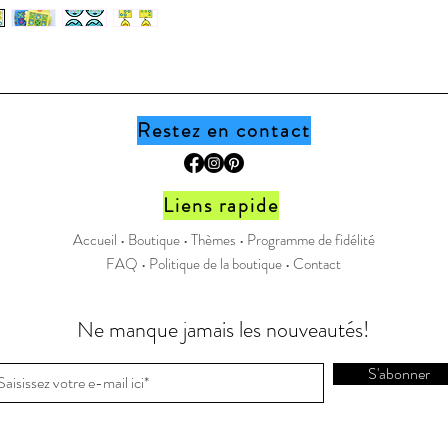
produit n
imprimer
collègue
document,
boutique
Restez en contact
Page Fa
Instagr
Liens rapide
Accueil •
Boutique
•
Thèmes
•
Programme de fidélité
FAQ
•
Politique de la boutique
•
Contact
Ne manque jamais les nouveautés!
S'abonner