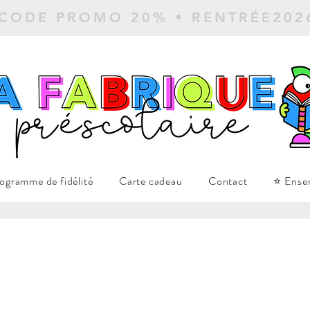
 CODE PROMO 20% • RENTRÉE20
ogramme de fidélité
Carte cadeau
Contact
⭐ Ense