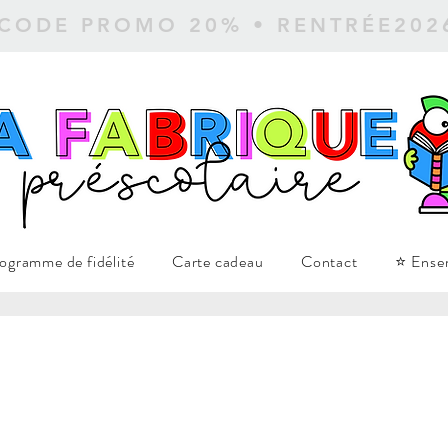
 CODE PROMO 20% • RENTRÉE20
ogramme de fidélité
Carte cadeau
Contact
⭐ Ense