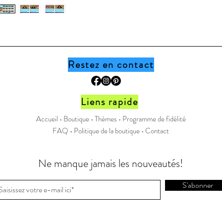
* Pour un
toujours 
pouvoir l
Il est im
produit n
Restez en contact
imprimer
collègue
document,
Liens rapide
boutique
Accueil •
Boutique
•
Thèmes
•
Programme de fidélité
FAQ
•
Politique de la boutique
•
Contact
Page Fa
Instagr
Ne manque jamais les nouveautés!
S'abonner