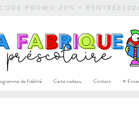
 CODE PROMO 20% • RENTRÉE20
ogramme de fidélité
Carte cadeau
Contact
⭐ Ense