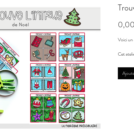
Trouv
0,00
Voici un 
Cet atel
images à 
avec un 
Ajoute
* Pour un
toujours 
pouvoir l
Il est im
produit n
imprimer
collègue