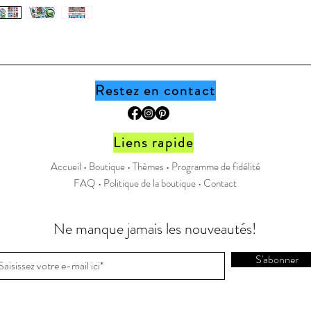
document,
boutique
Page Fa
Instagr
Restez en contact
** Ceci
recevrez
Liens rapide
PDF aprè
Accueil •
Boutique
•
Thèmes
•
Programme de fidélité
FAQ
•
Politique de la boutique
•
Contact
Ne manque jamais les nouveautés!
S'abonner