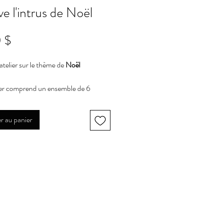
e l'intrus de Noël
Prix
 $
atelier sur le thème de
Noël
ier comprend un ensemble de 6
observer, et à venir pincer l'intrus
épingle.
r au panier
 atelier plus durable je vous conseille
de plastifier les documents afin de
es réutiliser autant de fois possible!
portant de souligner que l'achat de ce
e permet qu'à l'acheteur d'en
 librement le document. Si vos
s souhaitent également obtenir ce