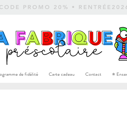
 CODE PROMO 20% • RENTRÉE20
ogramme de fidélité
Carte cadeau
Contact
⭐ Ense