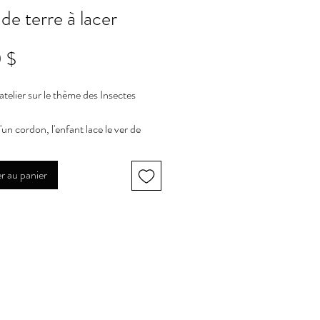
de terre à lacer
Prix
 $
atelier sur le thème des
Insectes
d'un cordon, l'enfant lace le ver de
passant dans les trous jusqu'à l'autre
. L'ensemble contient 13 vers à lacer.
r au panier
telier plus durable, je vous
de de plastifier les documents afin
r les réutiliser autant de fois que
.
portant de souligner que l’achat de ce
 permet
uniquement à l’acheteur
er le document pour son usage