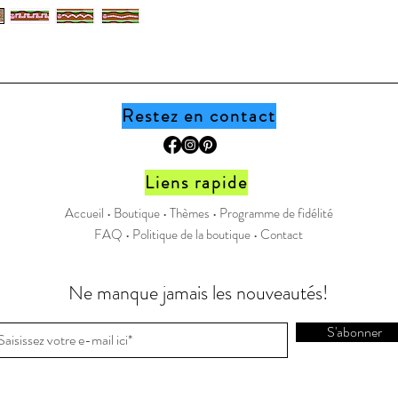
personne
également
vers ma 
travail :)
Restez en contact
Page Fa
Instagr
Liens rapide
Ce prod
un lien 
Accueil •
Boutique
•
Thèmes
•
Programme de fidélité
après l’a
FAQ
•
Politique de la boutique
•
Contact
Ne manque jamais les nouveautés!
S'abonner