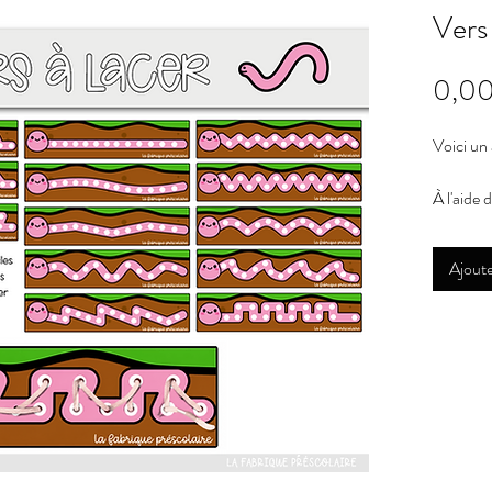
Vers 
0,00
Voici un 
À l'aide 
terre en 
extrémité
Ajoute
Pour un a
recomman
de pouvoi
souhaité
Il est im
produit
d’imprim