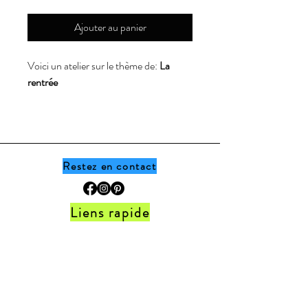
Ajouter au panier
Voici un atelier sur le thème de:
La
rentrée
Ce document comprend des affichage
de couleurs pour la classe. Au total il y a
10 affiches de couleurs en deux
formats différents, soit moyen ou gros.
Restez en contact
Il est important de souligner que l'achat
Liens rapide
de ce produit ne permet qu'à l'acheteur
d'en imprimer librement le document.
Accueil •
Boutique
•
Thèmes
•
Programme
Si vos collègues souhaitent également
de fidélité
obtenir ce document, veuillez les
FAQ
•
Politique de la boutique
•
Contact
orienter vers ma boutique. Merci :)
Ne manque jamais les