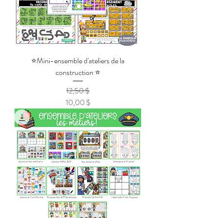
⭐Mini-ensemble d'ateliers de la
construction ⭐
12,50 $
Prix original
Prix promotionnel
10,00 $