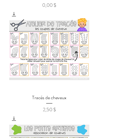
0,00 $
Prix
Tracés de cheveux
2,50 $
Prix