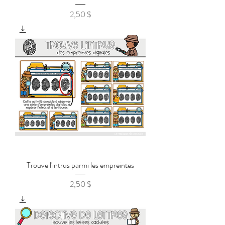
2,50 $
Prix
Trouve l'intrus parmi les empreintes
2,50 $
Prix