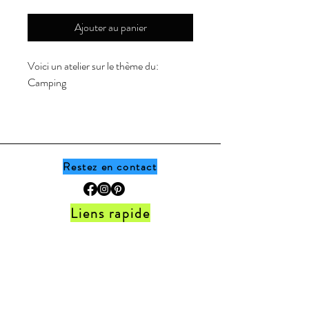
Ajouter au panier
Voici un atelier sur le thème du:
Camping
Cet atelier comprend un ensemble de
12 images à associee ensemble sous
forme de casse-tête en observant bien
la couleur des roulottes.
Restez en contact
Il est important de souligner que l'achat
Liens rapide
de ce produit ne permet qu'à l'acheteur
d'en imprimer librement le document.
Accueil •
Boutique
•
Thèmes
•
Programme
Si vos collègues souhaitent également
de fidélité
obtenir ce document, veuillez les
FAQ
•
Politique de la boutique
•
Contact
orienter vers ma boutique. Merci :)
Ne manque jamais les