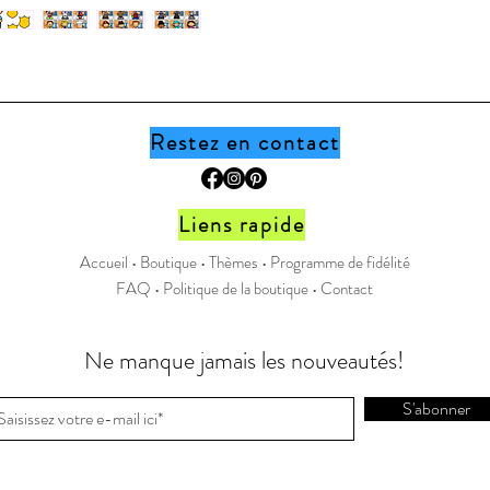
enfants r
une imag
À tour de
où il pen
est cach
Restez en contact
qu'il se 
Ensuite j'
Liens rapide
enlevant 
Accueil •
Boutique
•
Thèmes
•
Programme de fidélité
peut ret
FAQ
•
Politique de la boutique
•
Contact
pour faci
enfants
a y déve
Ne manque jamais les nouveautés!
laisse les
souvenir
S'abonner
* Pour un
toujours 