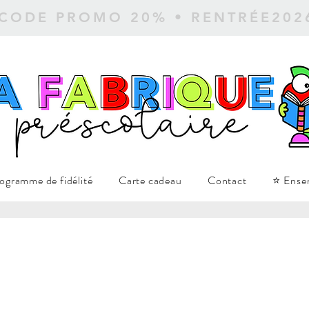
 CODE PROMO 20% • RENTRÉE20
ogramme de fidélité
Carte cadeau
Contact
⭐ Ense