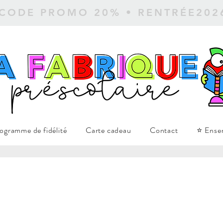
 CODE PROMO 20% • RENTRÉE20
ogramme de fidélité
Carte cadeau
Contact
⭐ Ense