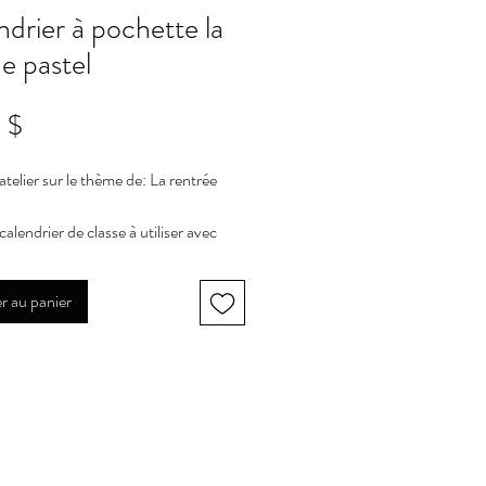
ndrier à pochette la
ne pastel
Prix
 $
atelier sur le thème de:
La rentrée
calendrier de classe à utiliser avec
ésentoir à pochettes. Le modèle que
u est fait pour le calendrier acheté ici
r au panier
zon.
ent comprends tout le nécessaire
léter le calendrier:
ettes pour les mois (10,75'' X 3'')
ettes jour de la semaine (3,25'' X
')