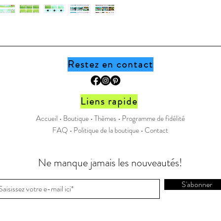
Nombr
13x M
congé
48 Ét
3.25'
Liste
Restez en contact
La re
Actio
Anniv
Liens rapide
C'est
Accueil •
Boutique
•
Thèmes
•
Programme de fidélité
C'est 
FAQ
•
Politique de la boutique
•
Contact
C'est
C'est 
Fête 
Ne manque jamais les nouveautés!
Hall
Chan
S'abonner
Jour 
Noël
Cong