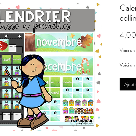
Cale
colli
4,00
Voici un 
Voici un 
votre pr
j'ai conç
Ajoute
sur Ama
Le docum
pour comp
Étiqu
Étiqu
3,25'