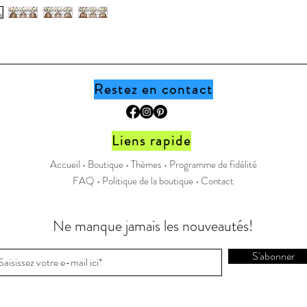
boutique
Page Fa
Instagr
Restez en contact
Liens rapide
Accueil •
Boutique
•
Thèmes
•
Programme de fidélité
FAQ
•
Politique de la boutique
•
Contact
Ne manque jamais les nouveautés!
S'abonner