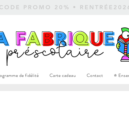
 CODE PROMO 20% • RENTRÉE20
ogramme de fidélité
Carte cadeau
Contact
⭐ Ense