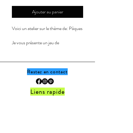
Ajouter au panier
Voici un atelier sur le thème de:
Pâques
Je vous présente un jeu de
discrimination visuelle que j'ai réalisé
avec les effaces de Pâques que j'ai
trouvé au magasin Dollarama (3.50$).
Si vous n'avez pas les effaces vous
Restez en contact
pouvez tout de même jouer au jeu avec
les pictogrammes que j'ai inclus dans le
Liens rapide
document. Le but du jeu et de
reproduire le visuel avec les images de
Accueil •
Boutique
•
Thèmes
•
Programme
Pâques. Vous y retrouverez 12 cartes à
de fidélité
reproduire (case de 6) ainsi que 6 plus
FAQ
•
Politique de la boutique
•
Contact
grand formats à reproduire (12 cases).
Ne manque jamais les