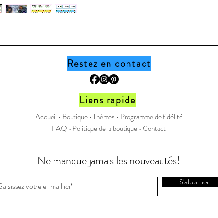
réels pou
découvre 
ajouter u
les manip
de manipu
pincettes
Restez en contact
ajouter s
potion m
bol, cha
Liens rapide
ustensil
Accueil •
Boutique
•
Thèmes
•
Programme de fidélité
nature po
FAQ
•
Politique de la boutique
•
Contact
roches, i
Facultati
ingrédie
Ne manque jamais les nouveautés!
* Pour un
toujours 
S'abonner
pouvoir l
Il est im