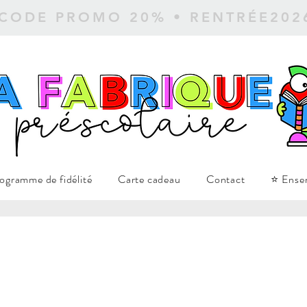
 CODE PROMO 20% • RENTRÉE20
ogramme de fidélité
Carte cadeau
Contact
⭐ Ense