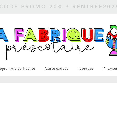
 CODE PROMO 20% • RENTRÉE20
ogramme de fidélité
Carte cadeau
Contact
⭐ Ense