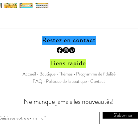
Page Fa
Instagr
** Ceci 
téléchar
physique
Restez en contact
Liens rapide
Accueil •
Boutique
•
Thèmes
•
Programme de fidélité
FAQ
•
Politique de la boutique
•
Contact
Ne manque jamais les nouveautés!
S'abonner